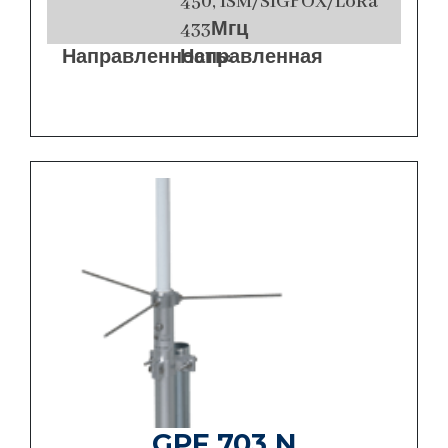
450, ISM/SIGFOX/LoRa
433Мгц
Направленность:
Направленная
GPF 703 N