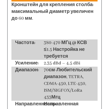
Кронштейн для крепления столба:
максимальный диаметр увеличен
до 60 мм.
Частота:
380-470 МГц @ КСВ
≤1.5 Настройка не
требуется
Усиление:
2.35 dBd – 4.5 dBi
Диапазон:
70см-Любительский
диапазон, TETRA,
CDMA-450, LTE-450,
ISM/SIGFOX/LoRa
433Мгц
Направленность:
Направленная