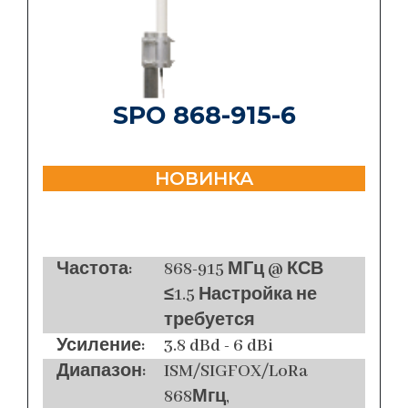
SPO 868-915-6
НОВИНКА
Частота:
868-915 МГц @ КСВ
≤1.5 Настройка не
требуется
Усиление:
3.8 dBd - 6 dBi
Диапазон:
ISM/SIGFOX/LoRa
868Мгц,