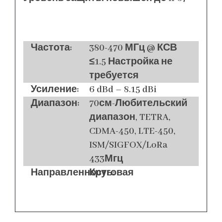
Частота:
380-470 МГц @ КСВ
≤1.5 Настройка не
требуется
Усиление:
6 dBd – 8.15 dBi
Диапазон:
70см-Любительский
диапазон, TETRA,
CDMA-450, LTE-450,
ISM/SIGFOX/LoRa
433Мгц
Направленность:
Круговая