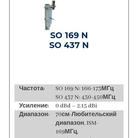
SO 169 N
SO 437 N
Частота:
SO 169 N: 166-173МГц
SO 437 N: 430-450МГц
Усиление:
0 dBd – 2.15 dBi
Диапазон:
70см-Любительский
диапазон, ISM-
169МГц,