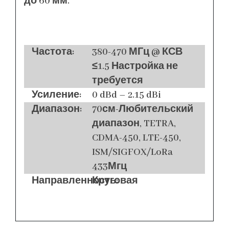
до 60 мм.
Частота:
380-470 МГц @ КСВ
≤1.5 Настройка не
требуется
Усиление:
0 dBd – 2.15 dBi
Диапазон:
70см-Любительский
диапазон, TETRA,
CDMA-450, LTE-450,
ISM/SIGFOX/LoRa
433Мгц
Направленность:
Круговая