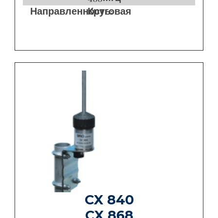
Направленность:
Круговая
CX 840
CX 868