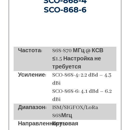
SCO-868-4
SCO-868-6
Частота:
868-870 МГц @ КСВ
≤1.5 Настройка не
требуется
Усиление:
SCO-868-4: 2.2 dBd – 4.3
dBi
SCO-868-6: 4.1 dBd – 6.2
dBi
Диапазон:
ISM/SIGFOX/LoRa
868Мгц
Направленность:
Круговая