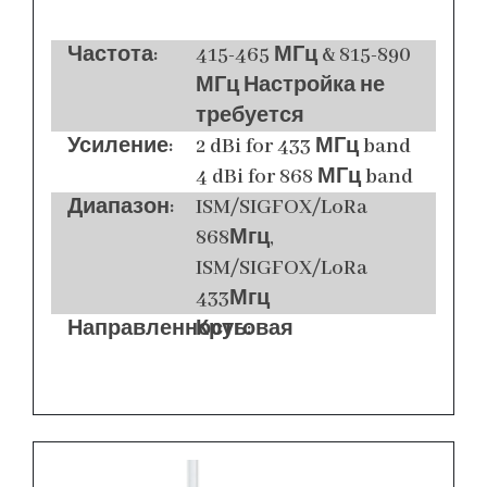
Частота:
415-465 МГц & 815-890
МГц Настройка не
требуется
Усиление:
2 dBi for 433 МГц band
4 dBi for 868 МГц band
Диапазон:
ISM/SIGFOX/LoRa
868Мгц,
ISM/SIGFOX/LoRa
433Мгц
Направленность:
Круговая