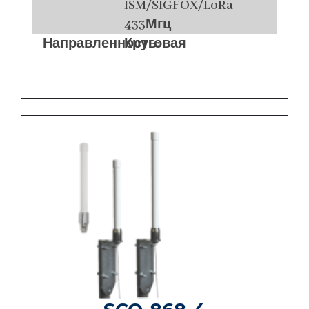
ISM/SIGFOX/LoRa
433Мгц
Направленность:
Круговая