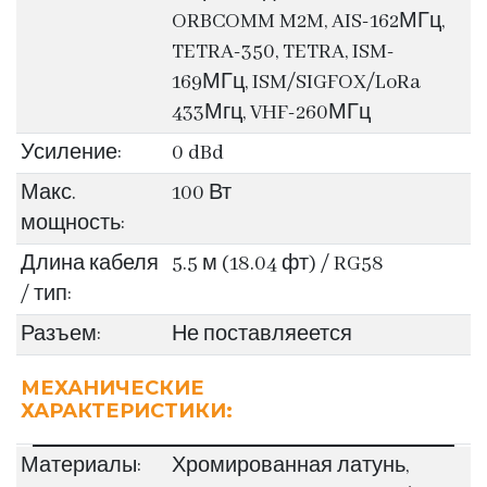
ORBCOMM M2M, AIS-162МГц,
TETRA-350, TETRA, ISM-
169МГц, ISM/SIGFOX/LoRa
433Мгц, VHF-260МГц
Усиление:
0 dBd
Макс.
100 Вт
мощность:
Длина кабеля
5.5 м (18.04 фт) / RG58
/ тип:
Разъем:
Не поставляеется
МЕХАНИЧЕСКИЕ
ХАРАКТЕРИСТИКИ:
Материалы:
Хромированная латунь,