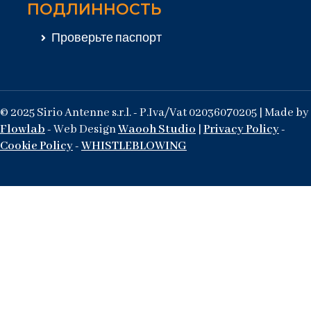
ПОДЛИННОСТЬ
Проверьте паспорт
© 2025 Sirio Antenne s.r.l. - P.Iva/Vat 02036070205 | Made by
Flowlab
- Web Design
Waooh Studio
|
Privacy Policy
-
Cookie Policy
-
WHISTLEBLOWING