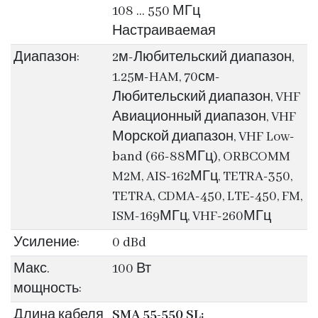
108 … 550 МГц
Настраиваемая
Диапазон:
2м-Любительский диапазон,
1.25м-HAM, 70см-
Любительский диапазон, VHF
Авиационный диапазон, VHF
Морской диапазон, VHF Low-
band (66-88МГц), ORBCOMM
M2M, AIS-162МГц, TETRA-350,
TETRA, CDMA-450, LTE-450, FM,
ISM-169МГц, VHF-260МГц
Усиление:
0 dBd
Макс.
100 Вт
мощность:
Длина кабеля
SMA 55-550 SL: