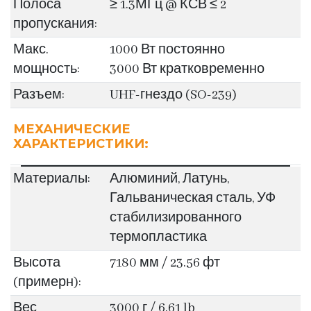
Полоса
≥ 1.3МГц @ КСВ ≤ 2
пропускания:
Макс.
1000 Вт постоянно
мощность:
3000 Вт кратковременно
Разъем:
UHF-гнездо (SO-239)
МЕХАНИЧЕСКИЕ
ХАРАКТЕРИСТИКИ:
Материалы:
Алюминий, Латунь,
Гальваническая сталь, УФ
стабилизированного
термопластика
Высота
7180 мм / 23.56 фт
(примерн):
Вес
3000 г / 6.61 lb