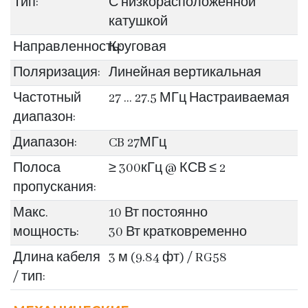
Тип:
С низкорасположенной
катушкой
Направленность:
Круговая
Поляризация:
Линейная вертикальная
Частотный
27 … 27.5 МГц Настраиваемая
диапазон:
Диапазон:
CB 27МГц
Полоса
≥ 300кГц @ КСВ ≤ 2
пропускания:
Макс.
10 Вт постоянно
мощность:
30 Вт кратковременно
Длина кабеля
3 м (9.84 фт) / RG58
/ тип: