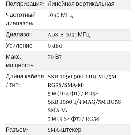
Поляризация:
Линейная вертикальная
Частотный
1090 МГц
диапазон:
Диапазон:
ADS-B-1090МГц
Усиление:
0 dBd
Макс.
30 Вт
мощность:
Длина кабеля
SKB 1090 960-1164 ML/5M
/ тип:
RG58/SMA-M:
5 м (16.4 фт) / RG58
SKB 1090 1/4 MAG/3M RG58
SMA-M:
3 м (9.84 фт) / RG58
Разъем:
SMA-штекер