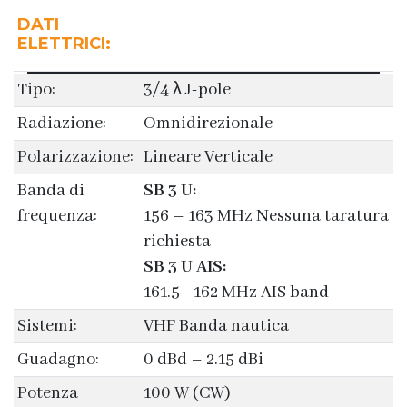
DATI
ELETTRICI:
Tipo:
3/4 λ J-pole
Radiazione:
Omnidirezionale
Polarizzazione:
Lineare Verticale
Banda di
SB 3 U:
frequenza:
156 – 163 MHz Nessuna taratura
richiesta
SB 3 U AIS:
161.5 - 162 MHz AIS band
Sistemi:
VHF Banda nautica
Guadagno:
0 dBd – 2.15 dBi
Potenza
100 W (CW)