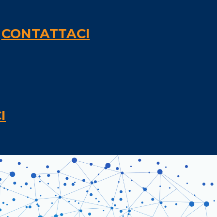
I
CONTATTACI
I