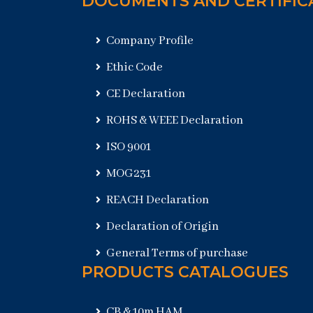
DOCUMENTS AND CERTIFIC
Company Profile
Ethic Code
CE Declaration
ROHS & WEEE Declaration
ISO 9001
MOG231
REACH Declaration
Declaration of Origin
General Terms of purchase
PRODUCTS CATALOGUES
CB & 10m HAM