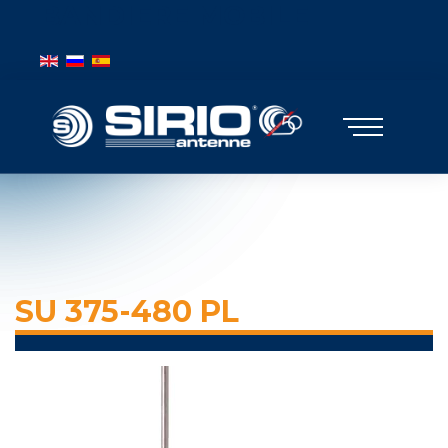
BANDIERE MOBILE
Seleziona la tua lingua
SU 375-480 PL