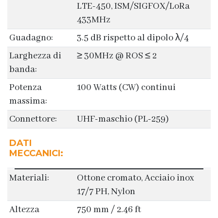
LTE-450, ISM/SIGFOX/LoRa
433MHz
Guadagno:
3.5 dB rispetto al dipolo λ/4
Larghezza di
≥ 30MHz @ ROS ≤ 2
banda:
Potenza
100 Watts (CW) continui
massima:
Connettore:
UHF-maschio (PL-259)
DATI
MECCANICI:
Materiali:
Ottone cromato, Acciaio inox
17/7 PH, Nylon
Altezza
750 mm / 2.46 ft