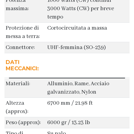
Potenza
1000 Watts (CW) continui
massima:
3000 Watts (CW) per breve
tempo
Protezione di
Cortocircuitata a massa
messa a terra:
Connettore:
UHF-femmina (SO-239)
DATI
MECCANICI:
Materiali:
Alluminio, Rame, Acciaio
galvanizzato, Nylon
Altezza
6700 mm / 21.98 ft
(approx):
Peso (approx):
6000 gr / 13.23 lb
Tipo di
Su palo