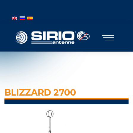
BANDIERE MOBILE
Seleziona la tua lingua
BLIZZARD 2700