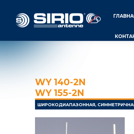
ГЛАВНА
КОНТА
WY 140-2N
WY 155-2N
ШИРОКОДИАПАЗОННАЯ, СИММЕТРИЧНА