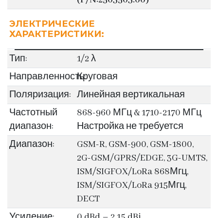
(P/N:2503503.00)
ЭЛЕКТРИЧЕСКИЕ
ХАРАКТЕРИСТИКИ:
Тип:
1/2 λ
Направленность:
Круговая
Поляризация:
Линейная вертикальная
Частотный
868-960 МГц & 1710-2170 МГц
диапазон:
Настройка не требуется
Диапазон:
GSM-R, GSM-900, GSM-1800,
2G-GSM/GPRS/EDGE, 3G-UMTS,
ISM/SIGFOX/LoRa 868Мгц,
ISM/SIGFOX/LoRa 915Мгц,
DECT
Усиление:
0 dBd – 2.15 dBi