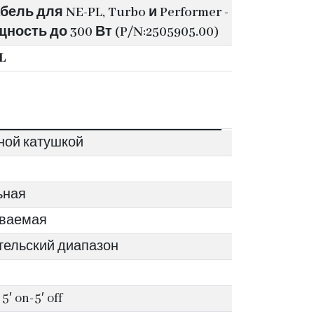
ель для NE-PL, Turbo и Performer -
ость до 300 Вт (P/N:2505905.00)
L
ной катушкой
ьная
иваемая
тельский диапазон
5′ on-5′ off