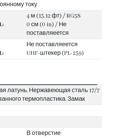
оянному току
4 м (13.12 фт) / RG58
L:
0 см (0 in) / Не
поставляеется
Не поставляеется
L:
UHF-штекер (PL-259)
я латунь, Нержавеющая сталь 17/7
ванного термопластика, Замак
В отверстие