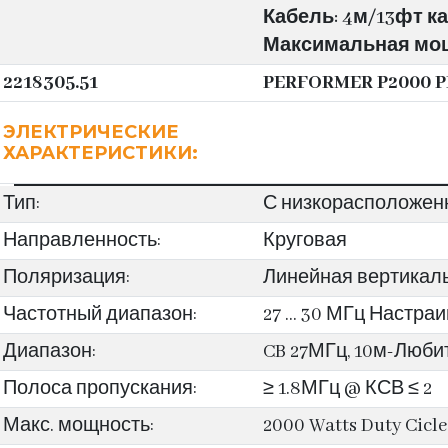
Кабель: 4м/13фт каб
Максимальная мощн
2218305.51
PERFORMER P2000 P
ЭЛЕКТРИЧЕСКИЕ
ХАРАКТЕРИСТИКИ:
Тип:
С низкорасположен
Направленность:
Круговая
Поляризация:
Линейная вертикал
Частотный диапазон:
27 … 30 МГц Настра
Диапазон:
CB 27МГц, 10м-Люби
Полоса пропускания:
≥ 1.8МГц @ КСВ ≤ 2
Макс. мощность:
2000 Watts Duty Cicle 