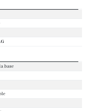
G
AG
la base
ble