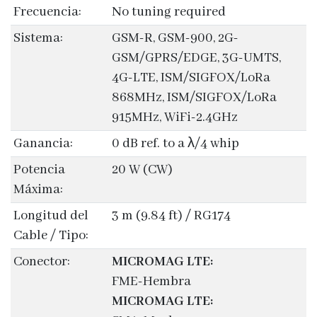
Frecuencia:
No tuning required
Sistema:
GSM-R, GSM-900, 2G-
GSM/GPRS/EDGE, 3G-UMTS,
4G-LTE, ISM/SIGFOX/LoRa
868MHz, ISM/SIGFOX/LoRa
915MHz, WiFi-2.4GHz
Ganancia:
0 dB ref. to a λ/4 whip
Potencia
20 W (CW)
Máxima:
Longitud del
3 m (9.84 ft) / RG174
Cable / Tipo:
Conector:
MICROMAG LTE:
FME-Hembra
MICROMAG LTE: