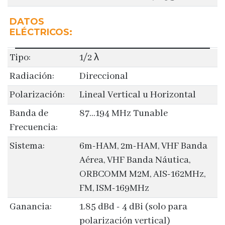
DATOS
ELÉCTRICOS:
Tipo:
1/2 λ
Radiación:
Direccional
Polarización:
Lineal Vertical u Horizontal
Banda de
87…194 MHz Tunable
Frecuencia:
Sistema:
6m-HAM, 2m-HAM, VHF Banda
Aérea, VHF Banda Náutica,
ORBCOMM M2M, AIS-162MHz,
FM, ISM-169MHz
Ganancia:
1.85 dBd - 4 dBi (solo para
polarización vertical)