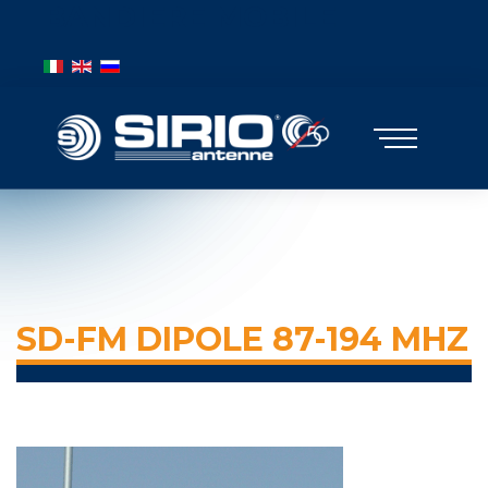
BANDIERE MOBILE
Seleccione su idioma
SD-FM DIPOLE 87-194 MHZ