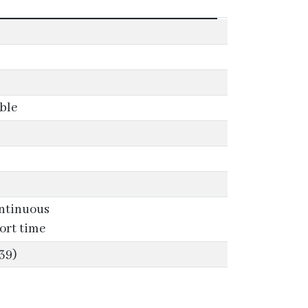
able
ntinuous
ort time
39)