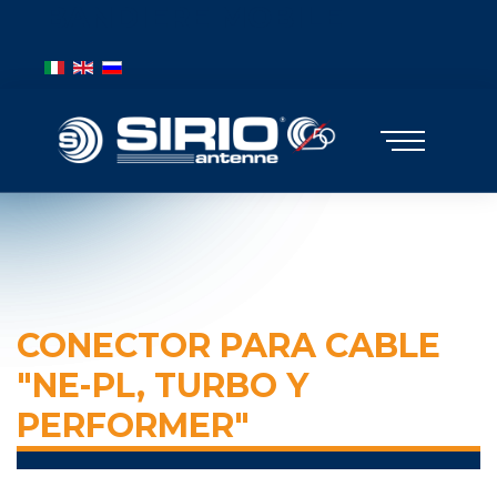
BANDIERE MOBILE
Seleccione su idioma
CONECTOR PARA CABLE
"NE-PL, TURBO Y
PERFORMER"