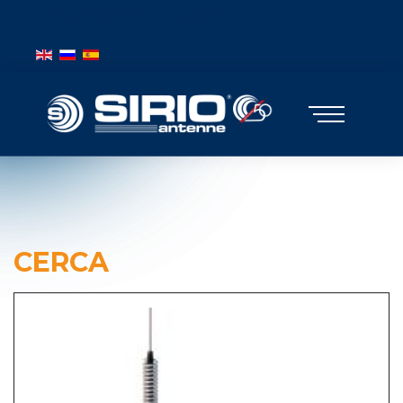
BANDIERE MOBILE
Seleziona la tua lingua
CERCA